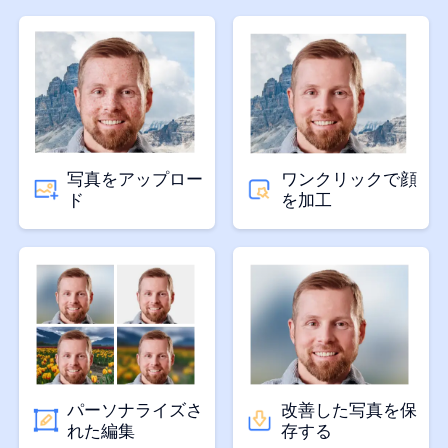
写真をアップロー
ワンクリックで顔
ド
を加工
パーソナライズさ
改善した写真を保
れた編集
存する