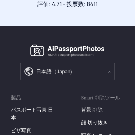
評価: 4.71 - 投票数: 8411
製品
Smart 削除ツール
パスポート写真 日
背景 削除
本
顔 切り抜き
ビザ写真