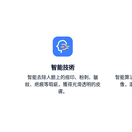
智能技術
智能去除人臉上的痘印、粉刺、皺
智能算
紋、疤痕等瑕疵，獲得光滑透明的皮
像，
膚。