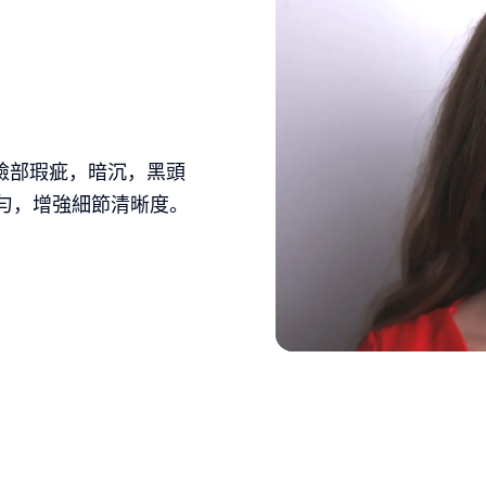
位臉部瑕疵，暗沉，黑頭
勻，增強細節清晰度。