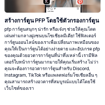
สร้างการ์ตูน PFP โดยใช้ตัวกรองการ์ตูน
pfp การ์ตูนสนุกๆ น่ารัก หรือเจ๋งๆ ช่วยให้คุณโดด
เด่นท่ามกลางฝูงชนบนโซเชียลมีเดีย! ใช้ฟิลเตอร์
การ์ตูนออนไลน์ของเราเพื่อเปลี่ยนภาพเหมือนของ
คุณให้เป็นการ์ตูนได้อย่างง่ายดาย และอัปเกรด pfp
ของคุณด้วยอวตารการ์ตูนที่น่าทึ่งเหล่านี้ เรามีฟิล
เตอร์ใบหน้าการ์ตูนมากมายให้คุณเริ่มสร้าง ไม่ว่า
คุณจะต้องการอวตารการ์ตูนสำหรับ Discord,
Instagram, TikTok หรือแพลตฟอร์มโซเชียลอื่น ๆ
คุณสามารถสร้างอวตารที่สมบูรณ์แบบได้โดยใช้
เว็บไซต์ของเรา