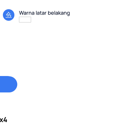
Warna latar belakang
3x4