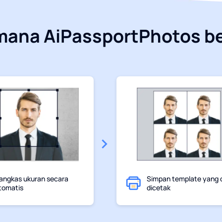
mana AiPassportPhotos be
angkas ukuran secara
Simpan template yang 
tomatis
dicetak