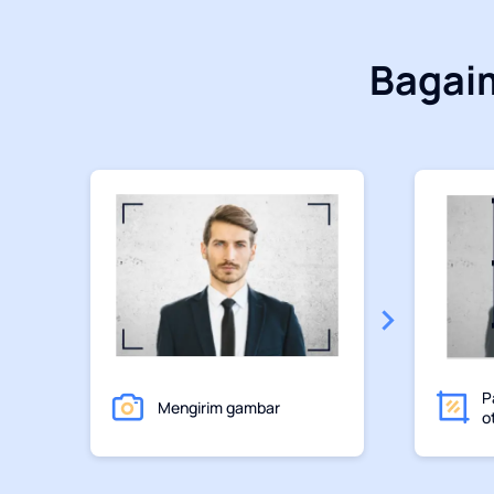
Bagai
P
Mengirim gambar
o