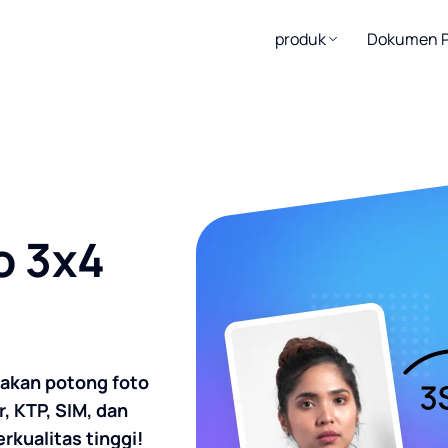
produk
Dokumen P
o 3x4
akan potong foto
, KTP, SIM, dan
rkualitas tinggi!