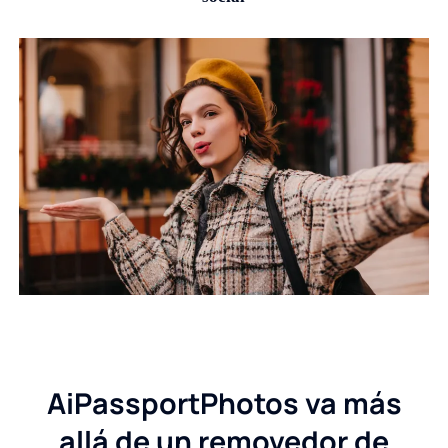
AiPassportPhotos va más
allá de un removedor de