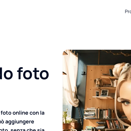
Pr
do foto
foto online con la
uò aggiungere
oto, senza che sia