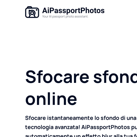
Sfocare sfon
online
Sfocare istantaneamente lo sfondo di una 
tecnologia avanzata! AiPassportPhotos p
automaticamente un effetto blur alla tua f