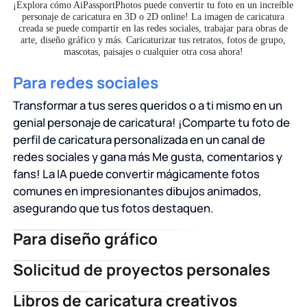
¡Explora cómo AiPassportPhotos puede convertir tu foto en un increíble
personaje de caricatura en 3D o 2D online! La imagen de caricatura
creada se puede compartir en las redes sociales, trabajar para obras de
arte, diseño gráfico y más. Caricaturizar tus retratos, fotos de grupo,
mascotas, paisajes o cualquier otra cosa ahora!
Para redes sociales
Transformar a tus seres queridos o a ti mismo en un
genial personaje de caricatura! ¡Comparte tu foto de
perfil de caricatura personalizada en un canal de
redes sociales y gana más Me gusta, comentarios y
fans! La IA puede convertir mágicamente fotos
comunes en impresionantes dibujos animados,
asegurando que tus fotos destaquen.
Para diseño gráfico
¡Aplica filtros de caricatura a tus imágenes y llama la
Solicitud de proyectos personales
atención! Ya sea para un póster, una portada de libro
Hacer bonitas obras maestras de caricatura como un
o un folleto, AiPassportPhotos puede infundir a sus
Libros de caricatura creativos
profesional! Desde regalos personalizados hasta