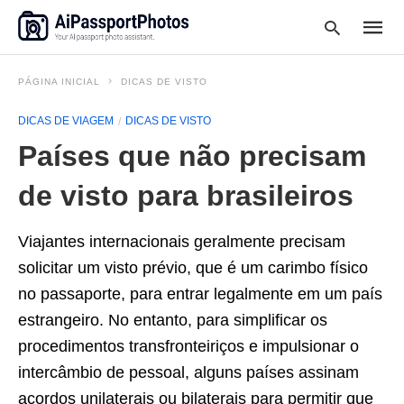
PÁGINA INICIAL
DICAS DE VISTO
DICAS DE VIAGEM
DICAS DE VISTO
Type
Países que não precisam
your
searc
query
de visto para brasileiros
and
hit
enter:
Viajantes internacionais geralmente precisam
solicitar um visto prévio, que é um carimbo físico
no passaporte, para entrar legalmente em um país
estrangeiro. No entanto, para simplificar os
procedimentos transfronteiriços e impulsionar o
intercâmbio de pessoal, alguns países assinam
acordos unilaterais ou bilaterais para permitir que