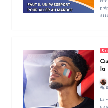
cito
prép
ass
Car
Qu
la
La France est un endroit idéal pour vivre en raison
de s