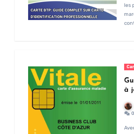
les 
marc
cont
Car
Gu
à 
Avec l’arrivée de 2025, il est temps de mettre à jour