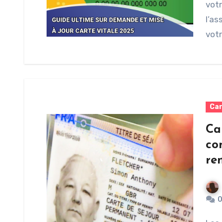
votr
l’as
votr
Car
Ca
co
re