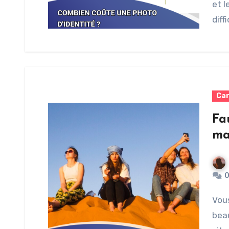
et l
diff
Car
Fa
ma
Vous souhaitez voyager au Maroc pour profiter de
beau