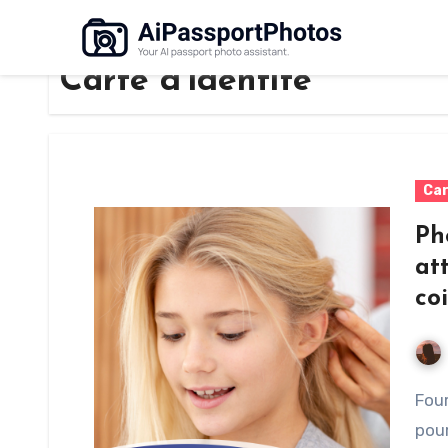
Carte d’identité
Car
Ph
at
coi
Fournir une photo d’identité certifiée est essentiel
pou