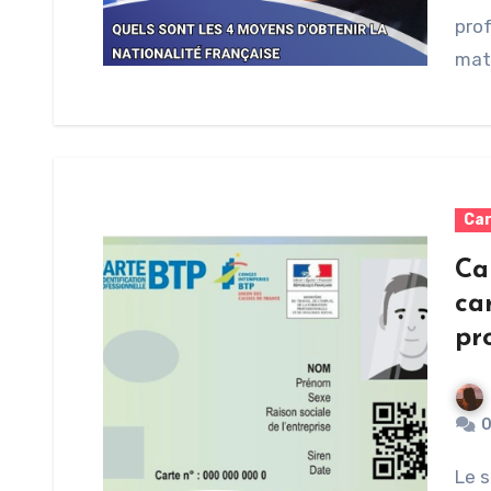
prof
mat
Car
Ca
car
pr
Le secteur de la construction est l’un des secteurs