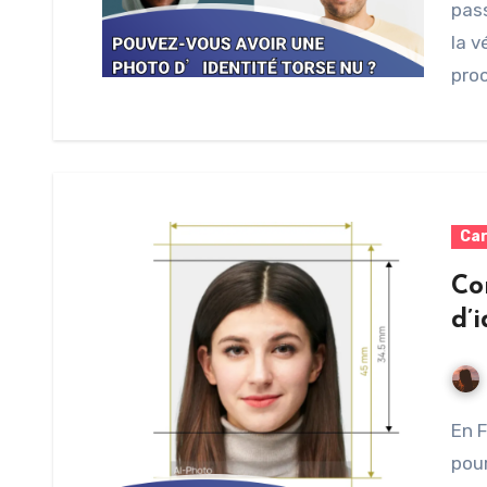
pass
la v
pro
Car
Co
d’i
En France, les photos d’identité sont obligatoires
pour