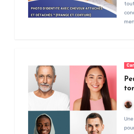
tout
conc
men
Car
Pe
to
Une photo d’identité est l’un des documents requis
pour